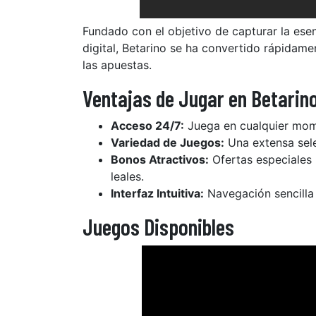
Fundado con el objetivo de capturar la esenc
digital, Betarino se ha convertido rápidame
las apuestas.
Ventajas de Jugar en Betarin
Acceso 24/7:
Juega en cualquier mome
Variedad de Juegos:
Una extensa sel
Bonos Atractivos:
Ofertas especiales
leales.
Interfaz Intuitiva:
Navegación sencilla 
Juegos Disponibles