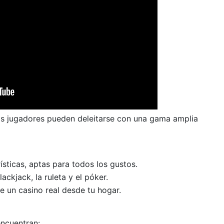
 Los jugadores pueden deleitarse con una gama amplia
ísticas, aptas para todos los gustos.
ackjack, la ruleta y el póker.
de un casino real desde tu hogar.
ncuentran: