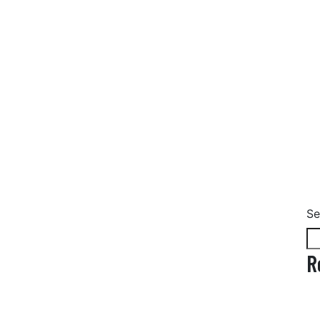
ansforma tus apuestas en aventu
g
>
Posts
>
Betarino online transforma tus apuestas en ave
Se
R