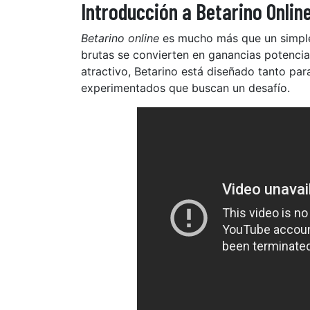
Introducción a Betarino Onlin
Betarino online
es mucho más que un simple 
brutas se convierten en ganancias potencia
atractivo, Betarino está diseñado tanto p
experimentados que buscan un desafío.