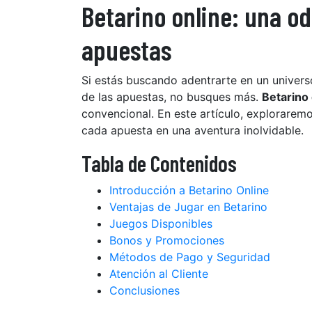
Betarino online: una od
apuestas
Si estás buscando adentrarte en un univer
de las apuestas, no busques más.
Betarino 
convencional. En este artículo, explorarem
cada apuesta en una aventura inolvidable.
Tabla de Contenidos
Introducción a Betarino Online
Ventajas de Jugar en Betarino
Juegos Disponibles
Bonos y Promociones
Métodos de Pago y Seguridad
Atención al Cliente
Conclusiones