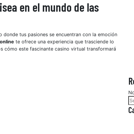
isea en el mundo de las
so donde tus pasiones se encuentran con la emoción
online
te ofrece una experiencia que trasciende lo
os cómo este fascinante casino virtual transformará
R
No
C