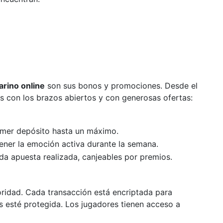
arino online
son sus bonos y promociones. Desde el
os con los brazos abiertos y con generosas ofertas:
imer depósito hasta un máximo.
ener la emoción activa durante la semana.
 apuesta realizada, canjeables por premios.
oridad. Cada transacción está encriptada para
es esté protegida. Los jugadores tienen acceso a