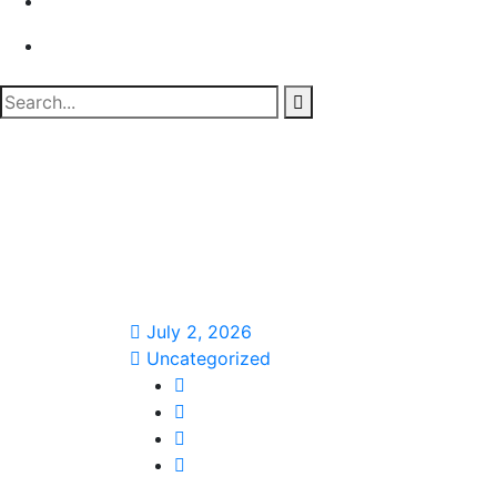
Directory
Contact Us
Betarino online tr
Home
>
Blo
July 2, 2026
Uncategorized