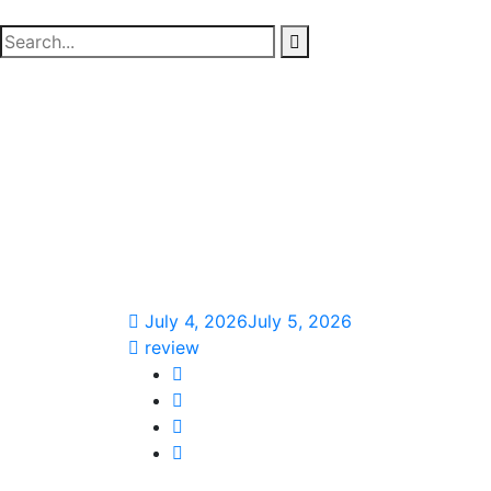
Mobiel gamen bij de n
Home
>
Blog
>
Posts
>
M
July 4, 2026
July 5, 2026
review