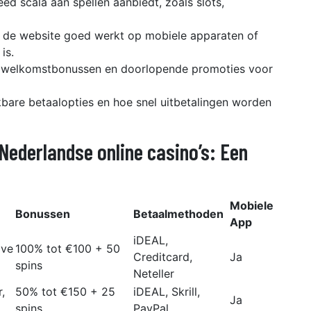
eed scala aan spellen aanbiedt, zoals slots,
 de website goed werkt op mobiele apparaten of
is.
e welkomstbonussen en doorlopende promoties voor
kbare betaalopties en hoe snel uitbetalingen worden
Nederlandse online casino’s: Een
Mobiele
Bonussen
Betaalmethoden
App
iDEAL,
ive
100% tot €100 + 50
Creditcard,
Ja
spins
Neteller
,
50% tot €150 + 25
iDEAL, Skrill,
Ja
spins
PayPal