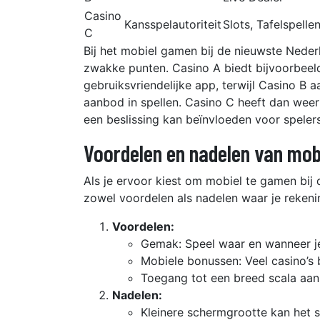
Casino
Kansspelautoriteit
Slots, Tafelspelle
C
Bij het mobiel gamen bij de nieuwste Nederl
zwakke punten. Casino A biedt bijvoorbeeld
gebruiksvriendelijke app, terwijl Casino B 
aanbod in spellen. Casino C heeft dan wee
een beslissing kan beïnvloeden voor speler
Voordelen en nadelen van mo
Als je ervoor kiest om mobiel te gamen bij 
zowel voordelen als nadelen waar je reken
Voordelen:
Gemak: Speel waar en wanneer je
Mobiele bonussen: Veel casino’s 
Toegang tot een breed scala aan 
Nadelen:
Kleinere schermgrootte kan het s