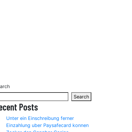
ino's: De beste keuzes
De beste keuzes vergeleken
arch
Search
ecent Posts
Unter ein Einschreibung ferner
Einzahlung uber Paysafecard konnen