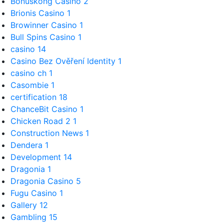
Bonuskong Casino
2
Brionis Casino
1
Browinner Casino
1
Bull Spins Casino
1
casino
14
Casino Bez Ověření Identity
1
casino ch
1
Casombie
1
certification
18
ChanceBit Casino
1
Chicken Road 2
1
Construction News
1
Dendera
1
Development
14
Dragonia
1
Dragonia Casino
5
Fugu Casino
1
Gallery
12
Gambling
15