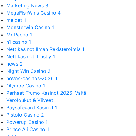
Marketing News
3
MegaFishWins Casino
4
melbet
1
Monsterwin Casino
1
Mr Pacho
1
n1 casino
1
Nettikasinot Ilman Rekisteröintiä
1
Nettikasinot Trustly
1
news
2
Night Win Casino
2
novos-casinos-2026
1
Olympe Casino
1
Parhaat Trumo Kasinot 2026: Vältä
Veroloukut & Viiveet
1
Paysafecard Kasinot
1
Pistolo Casino
2
Powerup Casino
1
Prince Ali Casino
1