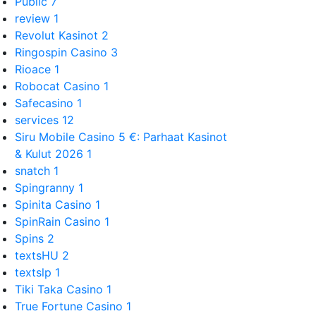
Public
7
review
1
Revolut Kasinot
2
Ringospin Casino
3
Rioace
1
Robocat Casino
1
Safecasino
1
services
12
Siru Mobile Casino 5 €: Parhaat Kasinot
& Kulut 2026
1
snatch
1
Spingranny
1
Spinita Casino
1
SpinRain Casino
1
Spins
2
textsHU
2
textslp
1
Tiki Taka Casino
1
True Fortune Casino
1