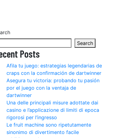
arch
Search
ecent Posts
Afila tu juego: estrategias legendarias de
craps con la confirmación de dartwinner
Asegura tu victoria: probando tu pasión
por el juego con la ventaja de
dartwinner
Una delle principali misure adottate dai
casino e l’applicazione di limiti di epoca
rigorosi per l’ingresso
Le fruit machine sono ripetutamente
sinonimo di divertimento facile