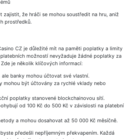
stémů
ajistit, že hráči se mohou soustředit na hru, aniž
h prostředků.
asino CZ je důležité mít na paměti poplatky a limity
a platebních možností nevyžaduje žádné poplatky za
Zde je několik klíčových informací:
 ale banky mohou účtovat své vlastní.
ky mohou být účtovány za rychlé vklady nebo
ní poplatky stanovené blockchainovou sítí.
pohybují od 100 Kč do 500 Kč v závislosti na platební
e metody a mohou dosahovat až 50 000 Kč měsíčně.
 abyste předešli nepříjemným překvapením. Každá