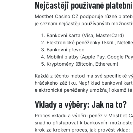
Nejčastěji používané platebn
Mostbet Casino CZ podporuje různé platební
je seznam nejčastěji používaných možností
Bankovní karta (Visa, MasterCard)
Elektronické peněženky (Skrill, Netelle
Bankovní převod
Mobilní platby (Apple Pay, Google Pay
Kryptoměny (Bitcoin, Ethereum)
Každá z těchto metod má své specifické výh
hráčského zážitku. Například bankovní kar
elektronické peněženky umožňují okamžité 
Vklady a výběry: Jak na to?
Proces vkladu a výběru peněz v Mostbet C
snadno přistupovat k bankovním možnostem
krok za krokem proces, jak provést vklad: