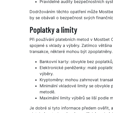
Pravidelné audity bezpečnostních sy
Dodržováním těchto opatření může Mostbet z
by se obávali o bezpečnost svých finančníc
Poplatky a limity
Při používání platebních metod v Mostbet C
spojené s vklady a výběry. Zatímco většin
transakce, některé mohou být zpoplatněny. 
Bankovní karty: obvykle bez poplatků,
Elektronické peněženky: malé poplat
výběry.
Kryptoměny: mohou zahrnovat transakč
Minimální vkladové limity se obvykle 
metodě.
Maximální limity výběrů se liší podl
Je dobré si tyto informace předem ověřit,