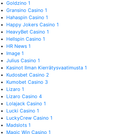
Goldzino
1
Gransino Casino
1
Hahaspin Casino
1
Happy Jokers Casino
1
HeavyBet Casino
1
Hellspin Casino
1
HR News
1
Image
1
Julius Casino
1
Kasinot Ilman Kierrätysvaatimusta
1
Kudosbet Casino
2
Kumobet Casino
3
Lizaro
1
Lizaro Casino
4
Lolajack Casino
1
Lucki Casino
1
LuckyCrew Casino
1
Madslots
1
Magic Win Casino
1